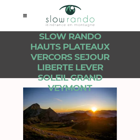
SLOW RANDO
HAUTS PLATEAUX
VERCORS SEJOUR
LIBERTE LEVER
SOLEIL GRAND
VEYMONT