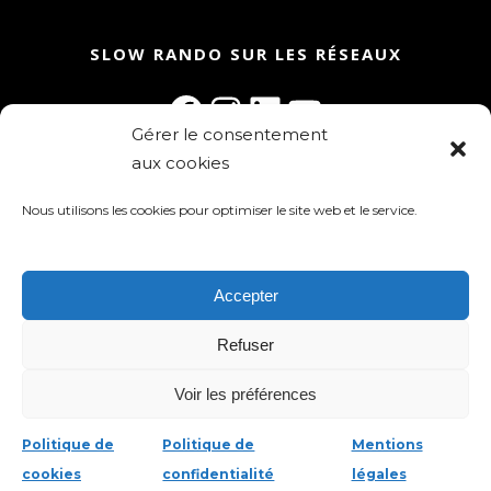
SLOW RANDO SUR LES RÉSEAUX
Facebook
Instagram
LinkedIn
YouTube
Gérer le consentement
aux cookies
Rejoignez la communauté Slow Rando
Inscrivez-vous à la newsletter !
Nous utilisons les cookies pour optimiser le site web et le service.
Accepter
Refuser
Slow Rando 2025 - tous droits réservés
Voir les préférences
Mentions légales
-
Politique de
confidentialité
-
Gestion des cookies
Politique de
Politique de
Mentions
cookies
confidentialité
légales