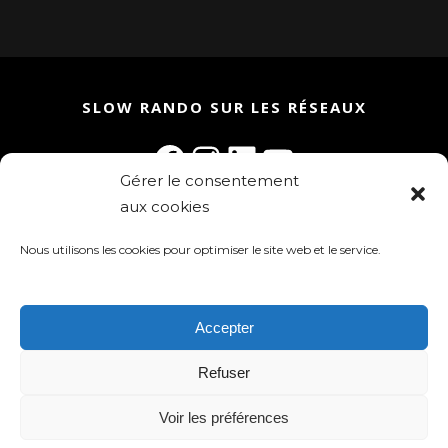
SLOW RANDO SUR LES RÉSEAUX
Facebook
Instagram
LinkedIn
YouTube
Gérer le consentement
aux cookies
Rejoignez la communauté Slow Rando
Inscrivez-vous à la newsletter !
Nous utilisons les cookies pour optimiser le site web et le service.
Accepter
Refuser
Slow Rando 2025 - tous droits réservés
Voir les préférences
Mentions légales
-
Politique de
confidentialité
-
Gestion des cookies