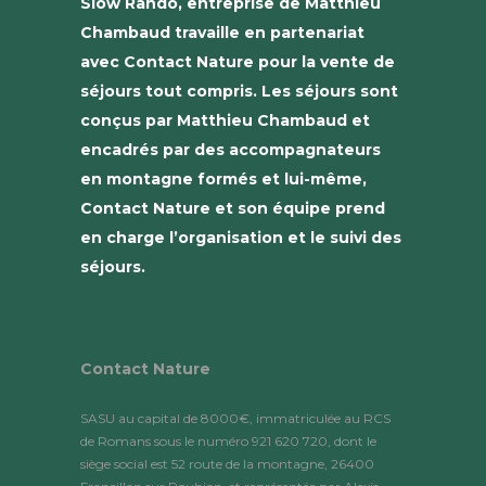
Slow Rando, entreprise de Matthieu
Chambaud travaille en partenariat
avec Contact Nature pour la vente de
séjours tout compris. Les séjours sont
conçus par Matthieu Chambaud et
encadrés par des accompagnateurs
en montagne formés et lui-même,
Contact Nature et son équipe prend
en charge l’organisation et le suivi des
séjours.
Contact Nature
SASU au capital de 8000€, immatriculée au RCS
de Romans sous le numéro 921 620 720, dont le
siège social est 52 route de la montagne, 26400