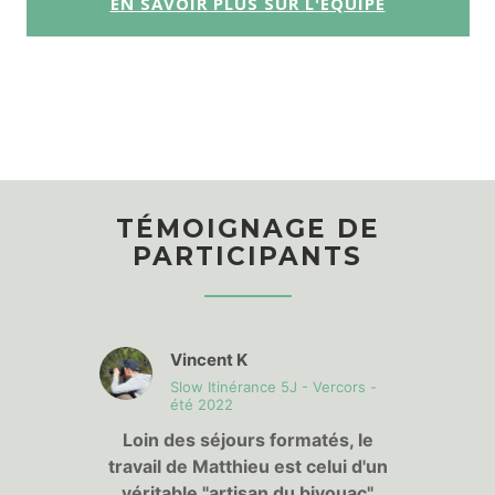
EN SAVOIR PLUS SUR L'EQUIPE
TÉMOIGNAGE DE
PARTICIPANTS
Vincent K
aufortain
Slow Itinérance 5J - Vercors -
été 2022
là de la
Loin des séjours formatés, le
Avec l
t tout
travail de Matthieu est celui d'un
on pr
espirer,
véritable "artisan du bivouac"