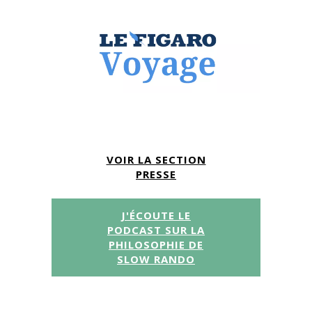
 des
l'ingré
écoute
le pla
eu, et
de bivo
ons
et nou
ticulier
soir un
l'
éner
donne d
d'obse
qui n
place p
VOIR LA SECTION
ce
360
PRESSE
c
J'ÉCOUTE LE
PODCAST SUR LA
PHILOSOPHIE DE
SLOW RANDO