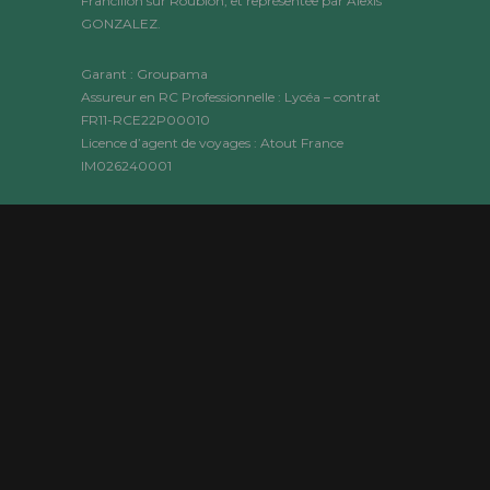
Francillon sur Roubion, et représentée par Alexis
GONZALEZ.
Garant : Groupama
Assureur en RC Professionnelle : Lycéa – contrat
FR11-RCE22P00010
Licence d’agent de voyages : Atout France
IM026240001