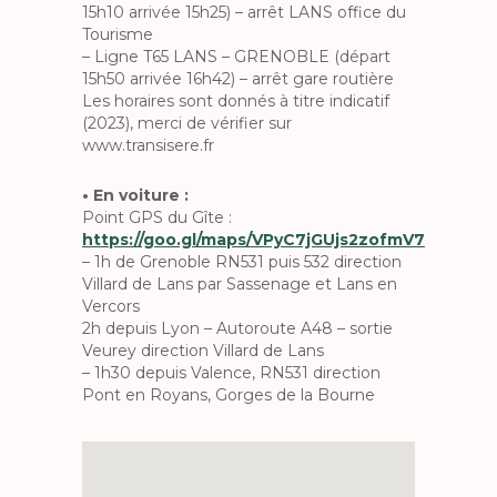
15h10 arrivée 15h25) – arrêt LANS office du
Tourisme
– Ligne T65 LANS – GRENOBLE (départ
15h50 arrivée 16h42) – arrêt gare routière
Les horaires sont donnés à titre indicatif
(2023), merci de vérifier sur
www.transisere.fr
• En voiture :
Point GPS du Gîte :
https://goo.gl/maps/VPyC7jGUjs2zofmV7
– 1h de Grenoble RN531 puis 532 direction
Villard de Lans par Sassenage et Lans en
Vercors
2h depuis Lyon – Autoroute A48 – sortie
Veurey direction Villard de Lans
– 1h30 depuis Valence, RN531 direction
Pont en Royans, Gorges de la Bourne