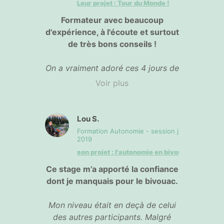
grand merci pour m’avoir encore
Leur projet : Tour du Monde !
plus
donner goût à la randonnée
Formateur avec beaucoup
en montagne
!
d'expérience, à l'écoute et surtout
de très bons conseils !
On a vraiment adoré ces 4 jours de
stage. On est très content d'avoir
Voir plus
suivi cette formation qui nous a
permis de poser pleins de
questions, d
'enlever des doutes,
Lou S.
de faire tomber certaines barrières
Formation Autonomie - session juin
sur la rando sur plusieurs jours
2019
avec nuits en bivouac ! Nous nous
son projet : l'autonomie en bivouac !
sentons désormais beaucoup
plus
Ce stage m’a apporté la confiance
en confiance
concernant nos
dont je manquais pour le bivouac.
prochains bivouacs et notre
voyage futur ! Matthieu a su nous
Mon niveau était en deçà de celui
transmettre son amour de la
des autres participants. Malgré