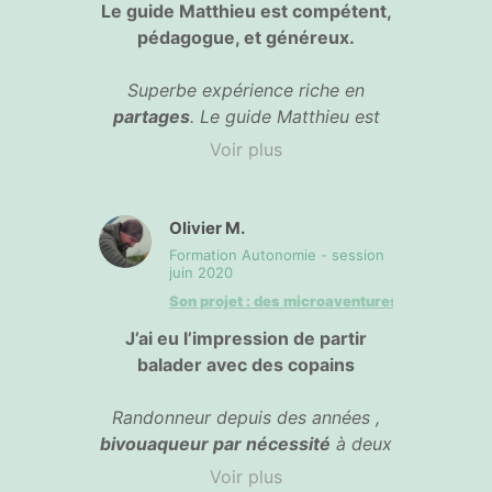
la préparation de l’itinéraire, la
Le guide Matthieu est compétent,
gestion des repas etc.
pédagogue, et généreux.
Superbe expérience riche en
partages
. Le guide Matthieu est
compétent, pédagogue, et
Voir plus
généreux
. Il est attentif à ce que
chacun se sente bien et à créer
une
harmonie dans le groupe
. La
Olivier M.
randonnée reste
accessible
,
Formation Autonomie - session
permettant des mises en pratique
juin 2020
sereines
. Et les paysages du
Son projet : des microaventures
Vercors sont magnifiques !
J’ai eu l’impression de partir
balader avec des copains
Randonneur depuis des années ,
bivouaqueur par nécessité
à deux
reprises , je voulais découvrir la
Voir plus