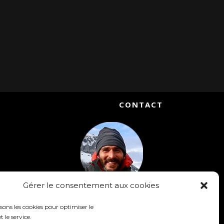
CONTACT
Gérer le consentement aux cookies
Matthieu Chambaud
isons les cookies pour optimiser le
Accompagnateur en Montagne
t le service.
Réalisateur & Conférencier