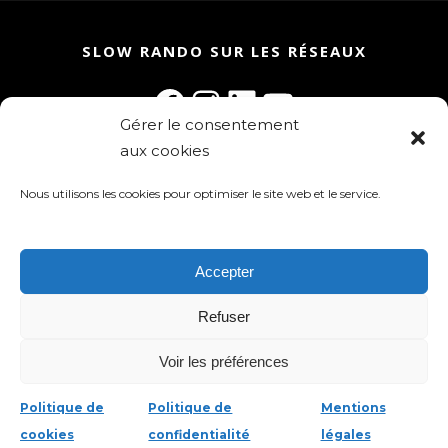
SLOW RANDO SUR LES RÉSEAUX
Facebook
Instagram
LinkedIn
YouTube
Gérer le consentement
aux cookies
Rejoignez la communauté Slow Rando
Inscrivez-vous à la newsletter !
Nous utilisons les cookies pour optimiser le site web et le service.
Accepter
Refuser
Slow Rando 2025 - tous droits réservés
Voir les préférences
Mentions légales
-
Politique de
confidentialité
-
Gestion des cookies
Politique de
Politique de
Mentions
cookies
confidentialité
légales