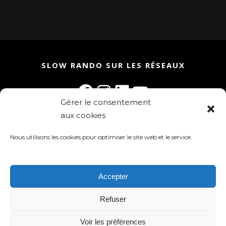
SLOW RANDO SUR LES RÉSEAUX
Facebook
Instagram
LinkedIn
YouTube
Gérer le consentement
aux cookies
Rejoignez la communauté Slow Rando
Inscrivez-vous à la newsletter !
Nous utilisons les cookies pour optimiser le site web et le service.
Accepter
Refuser
Slow Rando 2025 - tous droits réservés
Voir les préférences
Mentions légales
-
Politique de