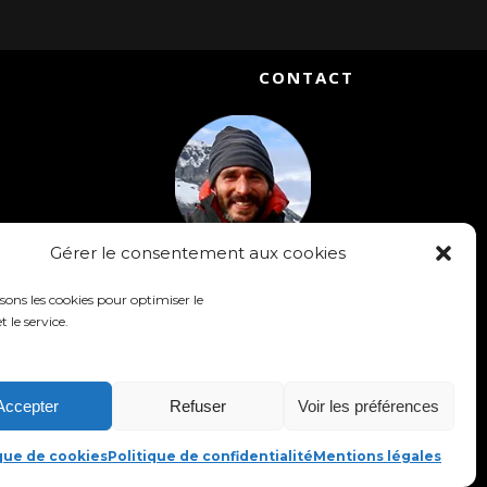
CONTACT
Gérer le consentement aux cookies
Matthieu Chambaud
isons les cookies pour optimiser le
Accompagnateur en Montagne
t le service.
Réalisateur & Conférencier
Téléphone : +33 [0] 6-52-15-13-98
email : contact@slow-rando.com
Accepter
Refuser
Voir les préférences
ique de cookies
Politique de confidentialité
Mentions légales