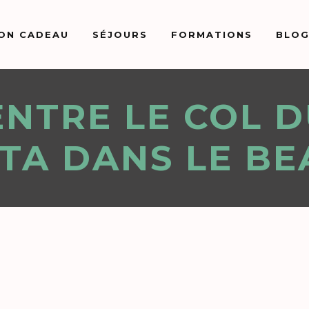
ON CADEAU
SÉJOURS
FORMATIONS
BLO
ENTRE LE COL D
TA DANS LE B