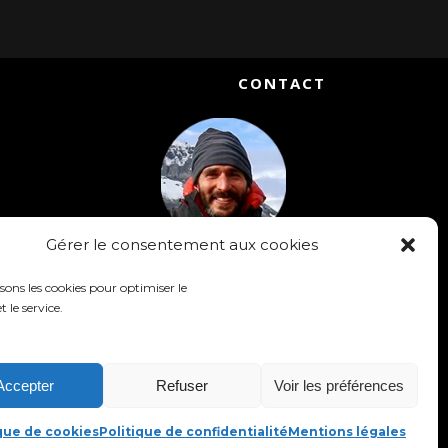
CONTACT
Gérer le consentement aux cookies
Matthieu Chambaud
isons les cookies pour optimiser le
Accompagnateur en Montagne
t le service.
Réalisateur & Conférencier
Téléphone : +33 [0] 6-52-15-13-98
email : contact@slow-rando.com
Accepter
Refuser
Voir les préférences
ique de cookies
Politique de confidentialité
Mentions légales