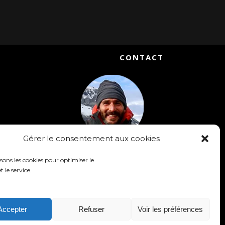
CONTACT
Gérer le consentement aux cookies
Matthieu Chambaud
isons les cookies pour optimiser le
Accompagnateur en Montagne
t le service.
Réalisateur & Conférencier
Téléphone : +33 [0] 6-52-15-13-98
email : contact@slow-rando.com
Accepter
Refuser
Voir les préférences