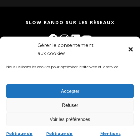
SLOW RANDO SUR LES RÉSEAUX
Facebook
Instagram
LinkedIn
YouTube
Gérer le consentement
aux cookies
Rejoignez la communauté Slow Rando
Inscrivez-vous à la newsletter !
Nous utilisons les cookies pour optimiser le site web et le service.
Accepter
Refuser
Slow Rando 2025 - tous droits réservés
Voir les préférences
Mentions légales
-
Politique de
confidentialité
-
Gestion des cookies
Politique de
Politique de
Mentions