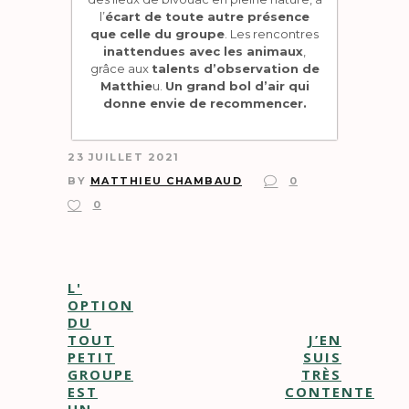
l’
écart de toute autre présence
que celle du groupe
. Les rencontres
inattendues avec les animaux
,
grâce aux
talents d’observation de
Matthie
u.
Un grand bol d’air qui
donne envie de recommencer.
23 JUILLET 2021
BY
MATTHIEU CHAMBAUD
0
0
L'
OPTION
DU
TOUT
J’EN
PETIT
SUIS
GROUPE
TRÈS
EST
CONTENTE