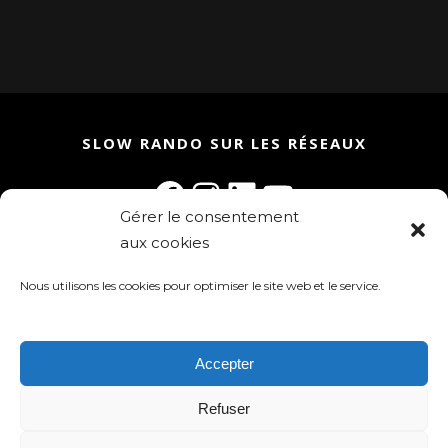
SLOW RANDO SUR LES RÉSEAUX
Facebook
Instagram
LinkedIn
YouTube
Gérer le consentement
aux cookies
Rejoignez la communauté Slow Rando
Inscrivez-vous à la newsletter !
Nous utilisons les cookies pour optimiser le site web et le service.
Accepter
Refuser
Slow Rando 2025 - tous droits réservés